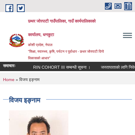
Skip to main content
छथर जोरपाटी गाउँपालिका, गाउँ कार्यपालिकाको
कार्यालय, धनकुटा
कोशी प्रदेश, नेपाल
“शिक्षा, स्वास्थ्य, कृषि, पर्यटन र पूर्वाधार - छथर जोरपाटी दिगो
विकासको आधार”
समाचारः
RIN COHORT III सम्बन्धी सूचना ।
जस्तापाताको लागि निवेदन प
You are here
Home
» विजय इङ्नाम
विजय इङ्नाम