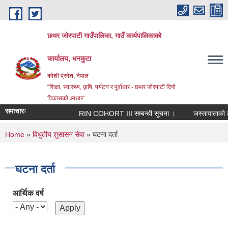
Skip to main content
छथर जोरपाटी गाउँपालिका, गाउँ कार्यपालिकाको
कार्यालय, धनकुटा
कोशी प्रदेश, नेपाल
“शिक्षा, स्वास्थ्य, कृषि, पर्यटन र पूर्वाधार - छथर जोरपाटी दिगो
विकासको आधार”
समाचारः
RIN COHORT III सम्बन्धी सूचना ।
जस्तापाताको लागि
You are here
Home
»
विधुतीय शुसासन सेवा
» घटना दर्ता
घटना दर्ता
आर्थिक वर्ष