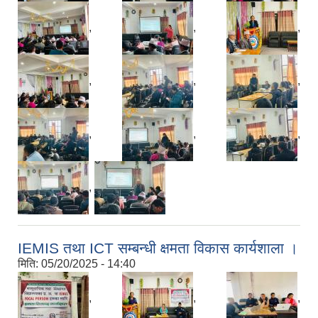
,
,
,
,
,
,
,
,
,
,
IEMIS तथा ICT सम्बन्धी क्षमता विकास कार्यशाला ।
मिति:
05/20/2025 - 14:40
,
,
,