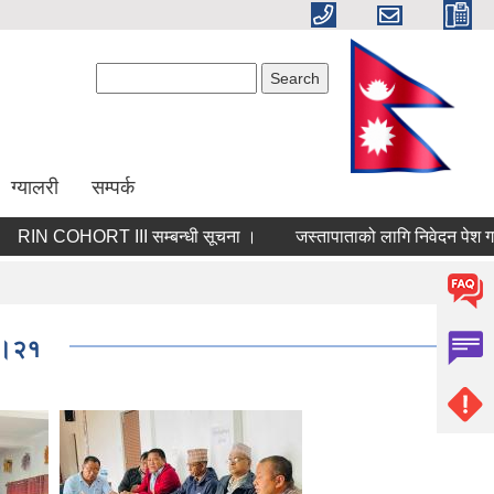
Search form
Search
ग्यालरी
सम्पर्क
N COHORT III सम्बन्धी सूचना ।
जस्तापाताको लागि निवेदन पेश गर्ने सम
०२।२१