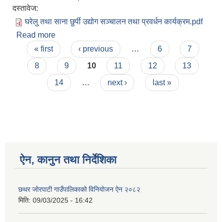
दस्तावेज:
घरेलु तथा साना छुर्पी उद्योग सञ्चालन तथा प्रवर्धन कार्यक्रम.pdf
Read more
about घरेलु तथा साना छुर्पी उद्योग सञ्चालन तथा प्रवर्धन
Pages
कार्यक्रमको प्रस्ताव आव्हान सम्बन्धी सूचना ।
« first
‹ previous
…
6
7
8
9
10
11
12
13
14
…
next ›
last »
ऐन, कानुन तथा निर्देशिका
छथर जोरपाटी गाउँपालिकाको विनियोजन ऐन २०८२
मिति:
09/03/2025 - 16:42