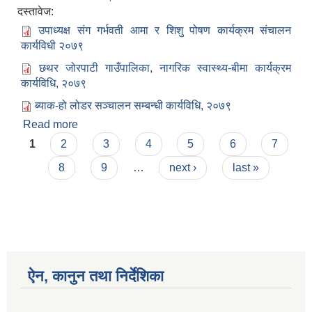
दस्तावेज:
उपाध्यक्ष संग गर्भवती आमा र शिशु पोषण कार्यक्रम संचालन
कार्यविधी २०७९
छथर जोरपाटी गाउँपालिका, नागरिक स्वास्थ्य-बीमा कार्यक्रम
कार्यविधि, २०७९
ब्याक-हो लोडर सञ्चालन सम्बन्धी कार्यविधि, २०७९
Read more
about आ.व. २०७८/०७९ मा बनेको कार्यविधि, नियमावली,
Pages
निर्देशिका तथा मापदण्डको संग्रह
1
2
3
4
5
6
7
8
9
…
next ›
last »
ऐन, कानुन तथा निर्देशिका