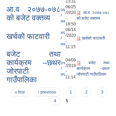
13:31
06/25
आ.व २०७७-०७८
७६
/2020
आ.व २०७७-०७८
/
को बजेट वक्तव्य
-
को बजेट वक्तव्य
७७
18:50
06/14
७६
खर्चको फाटवारी
/2020
/
खर्चको फाटवारी
-
७७
11:15
बजेट तथा
04/09
कार्यक्रम –छथर
७५
बजेट तथा
/2019
/
कार्यक्रम –छथर
जोरपाटी
-
७६
जोरपाटी गाउँपालिका
11:14
गाउँपालिका
Pages
« first
‹ previous
1
2
3
4
5