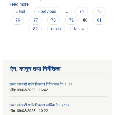
Read more
about इन्द्र बहादुर भण्डारी सर को विदाइ तथा कोपिला
Pages
पौडेल मिसको स्वागत कार्यक्रम ।
« first
‹ previous
…
74
75
76
77
78
79
80
81
82
next ›
last »
ऐन, कानुन तथा निर्देशिका
छथर जोरपाटी गाउँपालिकाको विनियोजन ऐन २०८२
मिति:
09/03/2025 - 16:42
छथर जोरपाटी गाउँपालिकाको आर्थिक ऐन, २०८२
मिति:
09/02/2025 - 10:22