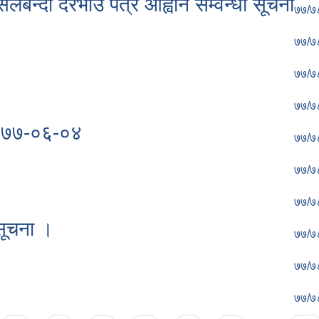
बन्दी दरभाउ पत्र आह्वान सम्वन्धी सूचना
७७/७
७७/७
७७/७
७७/७
२०७७-०६-०४
७७/७
७७/७
७७/७
सूचना ।
७७/७
७७/७
७७/७